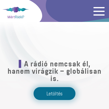
Miért
Rádió?
A rádió nemcsak él,
hanem virágzik – globálisan
is.
Letöltés