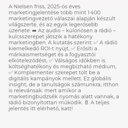
A Nielsen friss, 2025-ös éves
marketingjelentése több mint 1 400
marketingvezető válaszai alapján készült
világszerte, és az egyik legerősebb
üzenete: ➡️ Az audio – különösen a rádió –
kulcsszerepet játszik a hatékony
marketingben. A kutatás szerint: ✅ A rádió
kiemelkedő ROI-t nyújt, ✅ Erősíti a
márkaismertséget és a fogyasztói
elköteleződést, ✅ Válságos időkben is
költséghatékony és megbízható médium,
✅ Komplementer szerepet tölt be a
digitális kampányok mellett. Ez globális
insight, de a tanulságok számunkra, itthon
is relevánsak: mert amikor a
marketingbüdzsék nyomás alatt vannak, a
rádió bizonyítottan működik. 📄 A teljes
jelentés itt elérhető, katt!