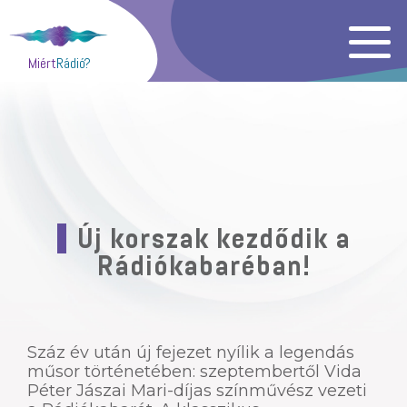
Miért
Rádió?
Új korszak kezdődik a
Rádiókabaréban!
Száz év után új fejezet nyílik a legendás
műsor történetében: szeptembertől Vida
Péter Jászai Mari-díjas színművész vezeti